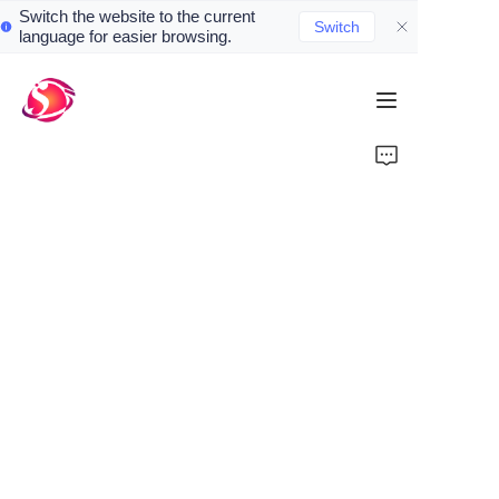
Switch the website to the current
Switch
language for easier browsing.
Home
会社概要
業務紹介
日本名曜株式会社
問い合わせ
Meiyo Co ,.Ltd
Welcome to our house, it makes your